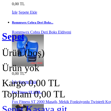
0,00 TL
İzle
Sepete Ekle
Rommwex Cobra Deri Boks...
Rommwex Cobra Deri Boks Eldiveni
Sepet
Ürün
(boş)
Ürün yok
0,00 TL
Kargo
0,00 TL
İzle
Sepete Ekle
Toplam
0,00 TL
Fox Fitness ST 2000...
Fox Fitness ST 2000 Masajlı, Mekik Fonksiyonlu Twisterli Ko
Sepet
Kasaya git