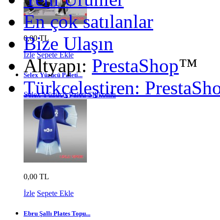
En çok satılanlar
Bize Ulaşın
0,00 TL
İzle
Sepete Ekle
Altyapı:
PrestaShop
™
Selex Yüzücü Paleti...
Türkçeleştiren: PrestaSh
Selex Yüzücü Paleti Silikonlu
0,00 TL
İzle
Sepete Ekle
Ebru Şallı Plates Topu...