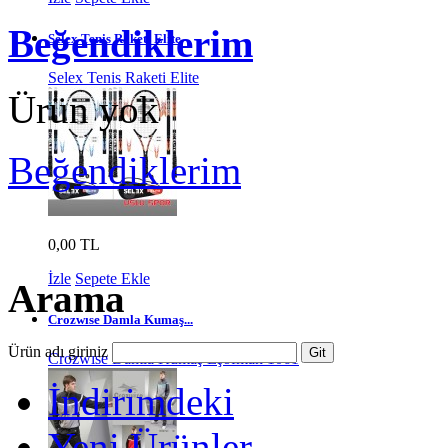
Beğendiklerim
Selex Tenis Raketi Elite
Selex Tenis Raketi Elite
Ürün yok
Beğendiklerim
0,00 TL
İzle
Sepete Ekle
Arama
Crozwıse Damla Kumaş...
Ürün adı giriniz
Crozwıse Damla Kumaş Eşofman 1061
İndirimdeki
Yeni Ürünler